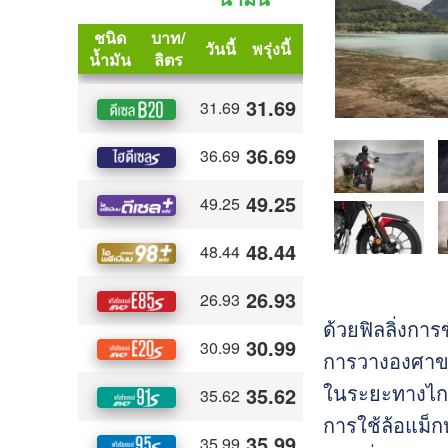
ด้วยฟิลลิ่งกา
การวางองศาของ
ในระยะทางไกล
การใช้ล้อแม็กห