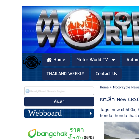
Home
Motor World TV
Autom
THAILAND WEEKLY
Contact Us
Home
>
Motorcycle News
เจาะลึก New CB500
Tags:
new cb500x
,
Webboard
honda
,
honda thail