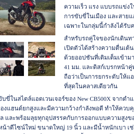
ความเร็ว แรง แบบรถแข่งใน
การขับขี่ในเมือง และสายแ
เฉพาะในกลุ่มนี้กำลังได้รั
สำหรับรถคู่ใจของนักเดินทา
เปิดตัวได้สร้างความตื่นเต้
ด้วยออปชันที่เติมเต็มเข้า
41 มม. และดิสก์เบรกหน้าคู่
ถือว่าเป็นการยกระดับให้แอ
ที่สุดในคลาสเดียวกัน
รขับขี่ในสไตล์แอดเวนเจอร์ของ New CB500X จากตำแ
แฮนด์ยกสูงและมีความกว้างกำลังพอดี ทำให้ควบคุมรถได
 และพร้อมลุยทุกอุปสรรคกับการออกแบบความสูงของตั
น้าดีไซน์ใหม่ ขนาดใหญ่ 19 นิ้ว และมีน้ำหนักเบา เช่น