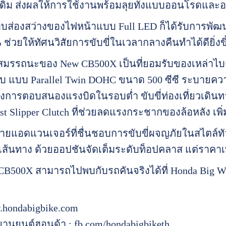
าเดิม ส่งผลให้การใช้งานพร้อมลุยทั้งแบบออนโรดและออ
บส่องสว่างของไฟหน้าแบบ Full LED ก็ได้รับการพัฒนา
 ช่วยให้ทัศนวิสัยการขับขี่ในเวลากลางคืนทำได้ดียิ่งขึ
มรรถนะของ New CB500X เป็นที่ยอมรับของเหล่าไบค์เ
สูบ แบบ Parallel Twin DOHC ขนาด 500 ซีซี ระบายความ
องการตอบสนองแรงบิดในรอบต่ำ ขับขี่ท่องเที่ยวเดินท
st Slipper Clutch ที่ช่วยลดแรงกระชากของล้อหลัง เพิ
ายแอดแวนเจอร์ที่ชื่นชอบการขับขี่ผจญภัยในสไตล์ทัว
เส้นทาง ด้วยออปชันจัดเต็มระดับท็อปคลาส แต่ราคาเท
w CB500X สามารถไปพบกับรถคันจริงได้ที่ Honda Big W
hondabigbike.com
ยานยนต์ฮอนด้า : fb.com/hondabigbiketh