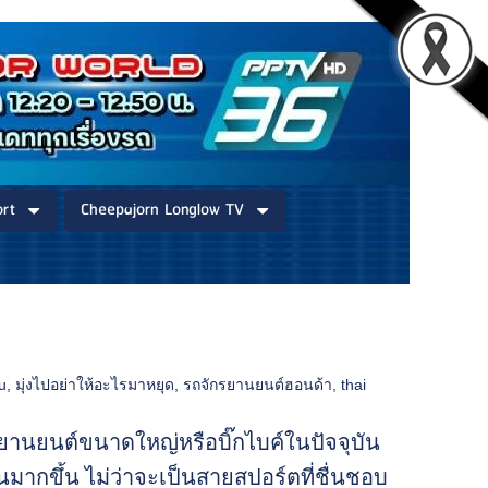
rt
Cheepajorn Longlow TV
u
,
มุ่งไปอย่าให้อะไรมาหยุด
,
รถจักรยานยนต์ฮอนด้า
,
thai
กรยานยนต์ขนาดใหญ่หรือบิ๊กไบค์ในปัจจุบัน
นมากขึ้น ไม่ว่าจะเป็นสายสปอร์ตที่ชื่นชอบ