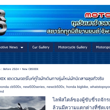
otive News
Car Gallery
Motorcycle Gallery
Motorspo
 : Before 2024
>
New CB500X
X แอดเวนเจอร์ไบค์คู่ใจนักเดินทางรุ่นใหม่นักบิดสายลุยตัวจริง
honda cb500x
,
new500series
,
newcb500x
,
honda bigbike
,
whatstopsyo
and
ไลฟ์สไตล์ของผู้ขับขี่รถจั
ล้วนมีความแตกต่างที่ชัดเจ