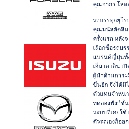
คุณอากร โลหะวิ
รถบรรทุกยุโรป
คุณมนัสตัดสินใ
ครั้งแรก หลัง
เลือกซื้อรถบรร
แบรนด์ญี่ปุ่นท
เอ็ม เอ เอ็น เ
ผู้นำด้านการผ
ขึ้นอีก จึงได้
ตัวแทนจำหน่าย
ทดลองฟังก์ชั่
ระบบที่เคยใช้
ตัวรถเองก็ออก