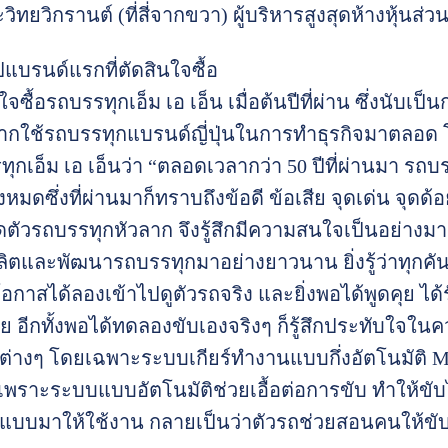
ทยวิกรานต์ (ที่สี่จากขวา) ผู้บริหารสูงสุดห้างหุ้นส่
แบรนด์แรกที่ตัดสินใจซื้อ
จซื้อรถบรรทุกเอ็ม เอ เอ็น เมื่อต้นปีที่ผ่าน ซึ่งนับ
จากใช้รถบรรทุกแบรนด์ญี่ปุ่นในการทำธุรกิจมาตลอด โ
ทุกเอ็ม เอ เอ็นว่า “ตลอดเวลากว่า 50 ปีที่ผ่านมา รถ
ั้งหมดซึ่งที่ผ่านมาก็ทราบถึงข้อดี ข้อเสีย จุดเด่น จุ
ปิดตัวรถบรรทุกหัวลาก จึงรู้สึกมีความสนใจเป็นอย่างม
ลิตและพัฒนารถบรรทุกมาอย่างยาวนาน ยิ่งรู้ว่าทุกคั
มีโอกาสได้ลองเข้าไปดูตัวรถจริง และยิ่งพอได้พูดคุย ไ
 อีกทั้งพอได้ทดลองขับเองจริงๆ ก็รู้สึกประทับใจใน
นต่างๆ โดยเฉพาะระบบเกียร์ทำงานแบบกึ่งอัตโนมัติ M
 เพราะระบบแบบอัตโนมัติช่วยเอื้อต่อการขับ ทำให้ขั
แบบมาให้ใช้งาน กลายเป็นว่าตัวรถช่วยสอนคนให้ขับไ