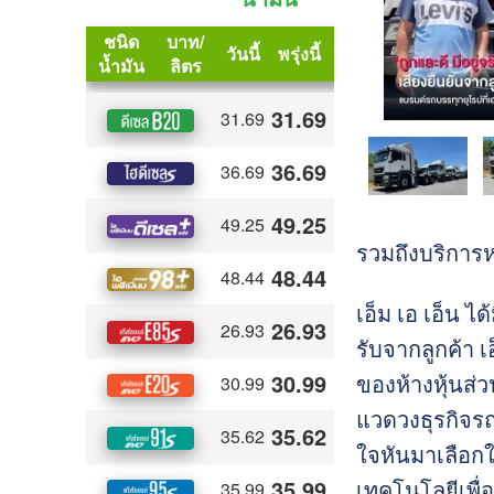
รวมถึงบริการห
เอ็ม เอ เอ็น ไ
รับจากลูกค้า เ
ของห้างหุ้นส่
แวดวงธุรกิจร
ใจหันมาเลือกใ
เทคโนโลยีเพื่