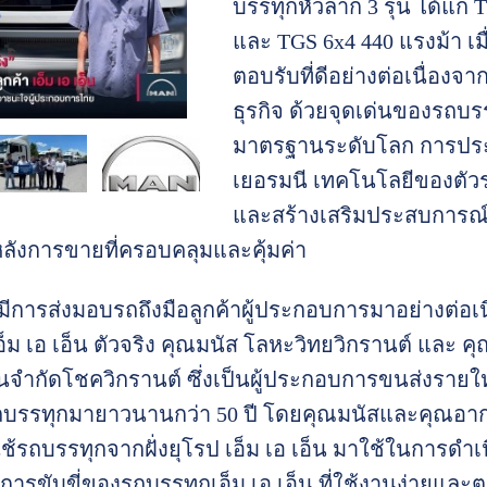
บรรทุกหัวลาก 3 รุ่น ได้แก่
และ TGS 6x4 440 แรงม้า เมื
ตอบรับที่ดีอย่างต่อเนื่อง
ธุรกิจ ด้วยจุดเด่นของรถบรรท
มาตรฐานระดับโลก การประ
เยอรมนี เทคโนโลยีของตัวร
และสร้างเสริมประสบการณ์ก
ลังการขายที่ครอบคลุมและคุ้มค่า
ด้มีการส่งมอบรถถึงมือลูกค้าผู้ประกอบการมาอย่างต่อเนื่
อ็ม เอ เอ็น ตัวจริง คุณมนัส โลหะวิทยวิกรานต์ และ ค
วนจำกัดโชควิกรานต์ ซึ่งเป็นผู้ประกอบการขนส่งรายให
ถบรรทุกมายาวนานกว่า 50 ปี โดยคุณมนัสและคุณอากรไ
ช้รถบรรทุกจากฝั่งยุโรป เอ็ม เอ เอ็น มาใช้ในการดำ
อการขับขี่ของรถบรรทุกเอ็ม เอ เอ็น ที่ใช้งานง่ายและ