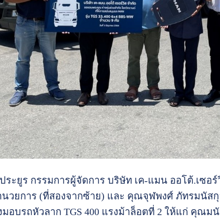
ระยูร กรรมการผู้จัดการ บริษัท เค-แมน ออโต้.เซอร์ว
อำนวยการ (ที่สองจากซ้าย) และ คุณจุฬพงศ์ ภัทรมนัสกุล
มอบรถหัวลาก TGS 400 แรงม้าล็อตที่ 2 ให้แก่ คุณมน