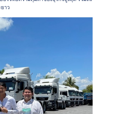
ยะยาว