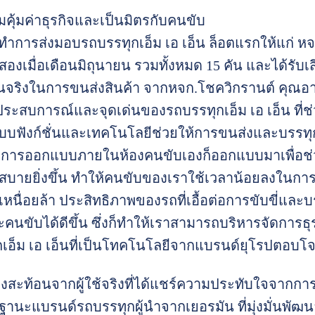
ุ้มค่าธุรกิจและเป็นมิตรกับคนขับ
ด้ทำการส่งมอบรถบรรทุกเอ็ม เอ เอ็น ล็อตแรกให้แก่ หจ
่สองเมื่อเดือนมิถุนายน รวมทั้งหมด 15 คัน และได้รั
นจริงในการขนส่งสินค้า จากหจก.โชควิกรานต์ คุณอากรถ
ประสบการณ์และจุดเด่นของรถบรรทุกเอ็ม เอ เอ็น ที่ช่
ะบบฟังก์ชั่นและเทคโนโลยีช่วยให้การขนส่งและบรรท
ึงการออกแบบภายในห้องคนขับเองก็ออกแบบมาเพื่อช่
กสบายยิ่งขึ้น ทำให้คนขับของเราใช้เวลาน้อยลงในการ
เหนื่อยล้า ประสิทธิภาพของรถที่เอื้อต่อการขับขี่และ
นขับได้ดีขึ้น ซึ่งก็ทำให้เราสามารถบริหารจัดการธ
กเอ็ม เอ เอ็นที่เป็นโทคโนโลยีจากแบรนด์ยุโรปตอบโ
สียงสะท้อนจากผู้ใช้จริงที่ได้แชร์ความประทับใจจากกา
นฐานะแบรนด์รถบรรทุกผู้นำจากเยอรมัน ที่มุ่งมั่นพัฒนา