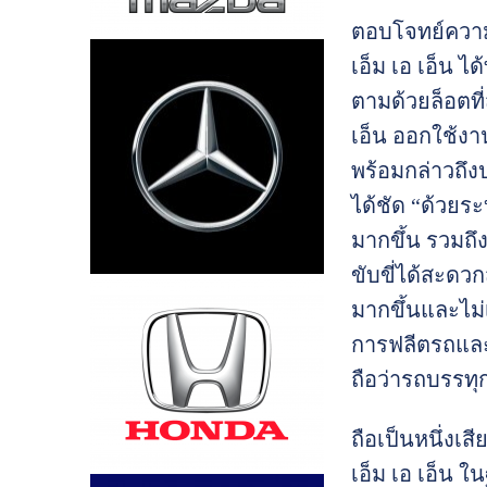
ตอบโจทย์ความค
เอ็ม เอ เอ็น ไ
ตามด้วยล็อตที
เอ็น ออกใช้งา
พร้อมกล่าวถึง
ได้ชัด “ด้วยร
มากขึ้น รวมถ
ขับขี่ได้สะดว
มากขึ้นและไม่
การฟลีตรถและค
ถือว่ารถบรรทุ
ถือเป็นหนึ่งเ
เอ็ม เอ เอ็น ใ