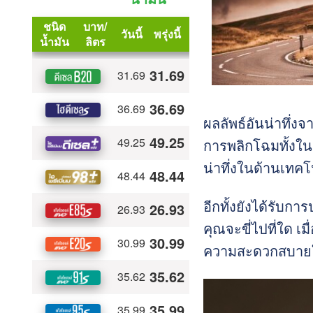
ผลลัพธ์อันน่าทึ่ง
การพลิกโฉมทั้งในด
น่าทึ่งในด้านเท
อีกทั้งยังได้รับก
คุณจะขี่ไปที่ใด เ
ความสะดวกสบายใ