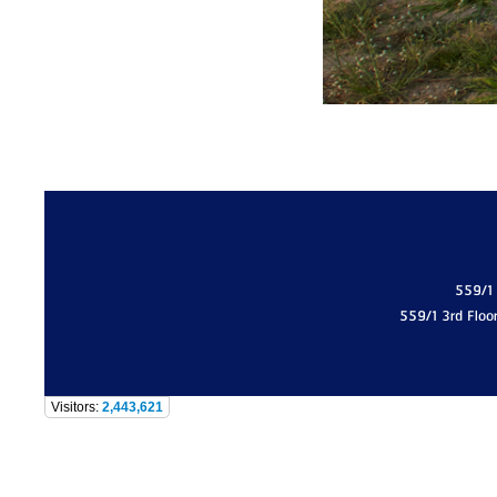
559/1
559/1 3rd Floo
Visitors:
2,443,621