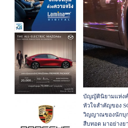
บัญญัตินิยามแห่ง
หัวใจสำคัญของ SCO
วิญญาณของนักบุกเ
สืบทอด มาอย่างยาว