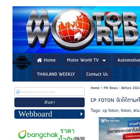
Home
Motor World TV
Automotiv
THAILAND WEEKLY
Contact Us
Home
>
PR News : Before 202
CP FOTON จัดให้ตามคำเ
Tags:
cp foton
,
foton
,
คนล
Webboard