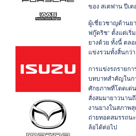
ของ สเตฟาน ปีเตอร
ผู้เชี่ยวชาญด้านยา
ฟกู๊ดริช’ ตั้งแต่
ยางด้วย ทั้งนี้ ตล
แข่งรวมทั้งสิ้นกว่า
การแข่งรถรายการต่
บทบาทสำคัญในการส่
ศักยภาพที่โดดเด่น
สั่งสมมายาวนานถึ
งานยางในสภาพสุดหฤ
ถ่ายทอดสมรรถนะยา
ล้อได้ต่อไป