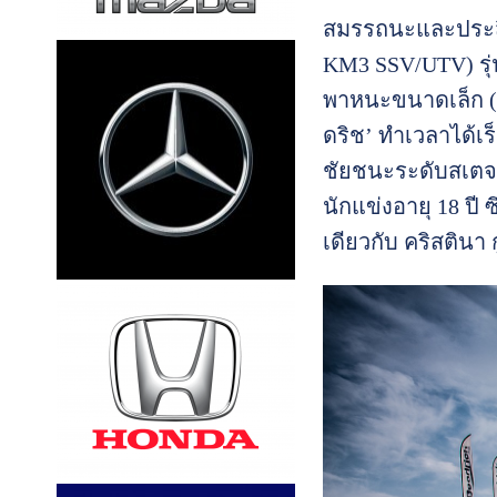
สมรรถนะและประสิทธ
KM3 SSV/UTV) รุ่
พาหนะขนาดเล็ก (Lig
ดริช’ ทำเวลาได้เร
ชัยชนะระดับสเตจใน
นักแข่งอายุ 18 ปี 
เดียวกับ คริสตินา 