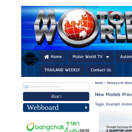
Home
Motor World TV
Autom
THAILAND WEEKLY
Contact Us
Home
>
Motorcycle News
New Models Previe
Tags:
triumph motor
Webboard