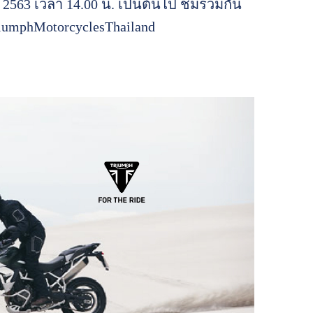
น 2563 เวลา 14.00 น. เป็นต้นไป ชมร่วมกัน
iumphMotorcyclesThailand