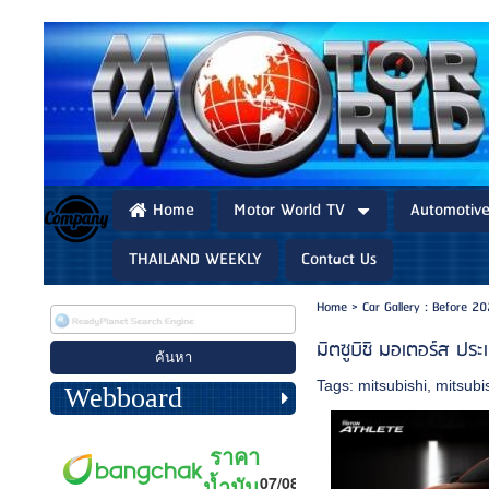
Home
Motor World TV
Automotiv
THAILAND WEEKLY
Contact Us
Home
>
Car Gallery : Before 2
มิตซูบิชิ มอเตอร์ส ปร
Tags:
mitsubishi
,
mitsubis
Webboard