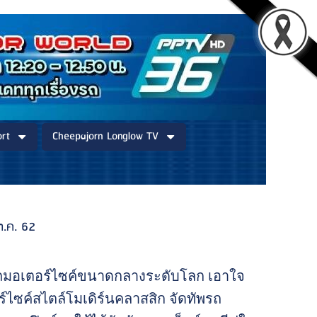
rt
Cheepajorn Longlow TV
 ต.ค. 62
ดรถมอเตอร์ไซค์ขนาดกลางระดับโลก เอาใจ
์ไซค์สไตล์โมเดิร์นคลาสสิก จัดทัพรถ