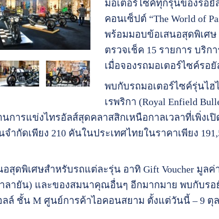
มอเตอร์ไซค์ทุกรุ่นของรอยั
คอนเซ็ปต์ “The World of 
พร้อมมอบข้อเสนอสุดพิเศษ ฟ
ตรวจเช็ค 15 รายการ บริก
เมื่อจองรถมอเตอร์ไซค์รอยั
พบกับรถมอเตอร์ไซค์รุ่นไฮไลท
เรพริกา (Royal Enfield Bull
การแข่งไทรอัลส์สุดคลาสสิกเหนือกาลเวลาที่เพิ่งเป
จำกัดเพียง 210 คันในประเทศไทยในราคาเพียง 191,
อสุดพิเศษสำหรับรถแต่ละรุ่น อาทิ Gift Voucher มูลค่
มาลายัน) และของสมนาคุณอื่นๆ อีกมากมาย พบกับรอยั
์ ชั้น M ศูนย์การค้าไอคอนสยาม ตั้งแต่วันนี้ – 9 ตุล