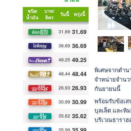
พิเศษจากตำนาน
จำหน่ายจำนวน
กันยายนนี้
พร้อมรับข้อเสน
บุลเล็ต และหิ
บริเวณธาราฮอลล