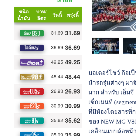
มอเตอร์โชว์ ถือเป
นำรถรุ่นต่างๆ มา
มาก สำหรับ เอ็มจี 
เซ็กเมนท์ (segme
ที่มีห้องโดยสารท
ของ NEW MG V80 
เคลื่อนแบบล้อหน้า