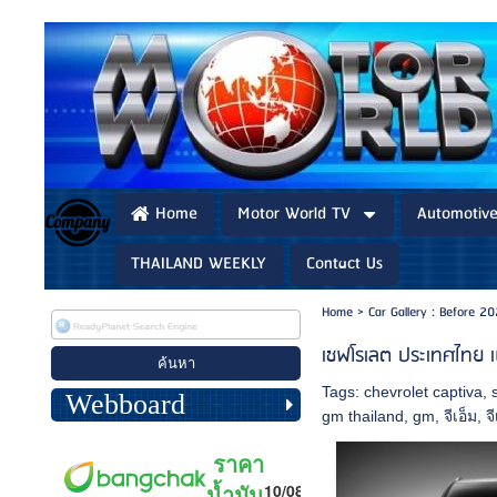
Home
Motor World TV
Automotiv
THAILAND WEEKLY
Contact Us
Home
>
Car Gallery : Before 2
เชฟโรเลต ประเทศไทย เ
Tags:
chevrolet captiva
,
Webboard
gm thailand
,
gm
,
จีเอ็ม
,
จ