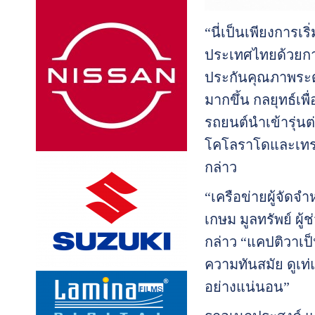
“นี่เป็นเพียงการเ
ประเทศไทยด้วยการ
ประกันคุณภาพระด
มากขึ้น กลยุทธ์เ
รถยนต์นำเข้ารุ่นต
โคโลราโดและเทรลเ
กล่าว
“เครือข่ายผู้จัด
เกษม มูลทรัพย์ ผู
กล่าว “แคปติวาเป็
ความทันสมัย ดูเท่
อย่างแน่นอน”