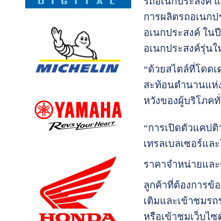
รถอเนกประสงค์ แ
การผลิตรถอเนกปร
อเนกประสงค์ ในปี 
อเนกประสงค์รุ่นใ
“ด้วยสไตล์ที่โดดเ
สะท้อนตำนานแห่
หวังของผู้บริโภคท
“การเปิดตัวแคปติ
เทรลเบลเซอร์และ
ราคาจำหน่ายและข้
ลูกค้าที่ต้องการข
เติมและเข้าชมรถรถ
หรือเข้าชมเว็บไซ