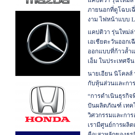
แคปติวา รุ่นใหม่ล่
ภายนอกที่ดูโฉบเฉี
งาม ไฟหน้าแบบ LE
แคปติวา รุ่นใหม่
เอเชียตะวันออกเฉ
ออกแบบที่ก้าวล้ำแ
เอ็ม ในประเทศจีน
นายเอียน นิโคลส์
กับหุ้นส่วนและก
“การดำเนินธุรกิจท
ปันผลิตภัณฑ์ เทค
วิศวกรรมและการออ
เรามีศูนย์การผลิ
คือเสาหลักของธุรก