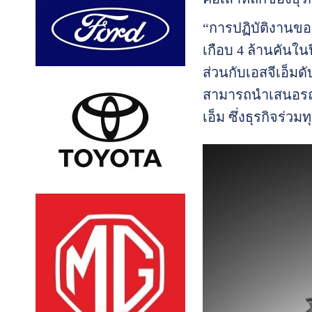
“การปฏิบัติงานของ
เกือบ 4 ล้านคันใน
ส่วนกับเอสจีเอ็ม
สามารถนำเสนอรถย
เอ็ม ซึ่งธุรกิจร่ว