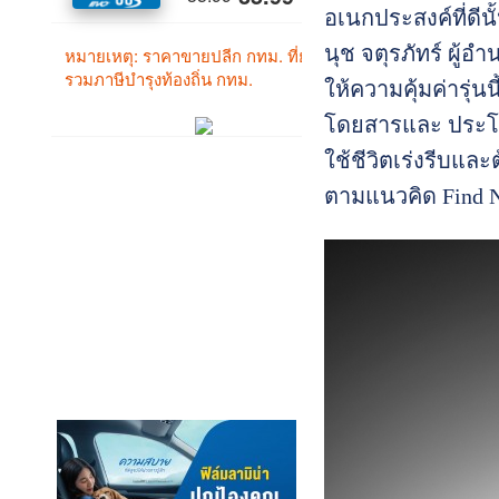
อเนกประสงค์ที่ดี
นุช จตุรภัทร์ ผู
ให้ความคุ้มค่ารุ่
โดยสารและ ประโยช
ใช้ชีวิตเร่งรีบแ
ตามแนวคิด Find Ne