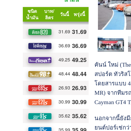
คันน์ ใหม่ (T
สปอร์ต ทัวริส
โดยสารแบบ 4+1 
MR) จากทีมรถแ
Cayman GT4 T
นอกจากนี้ยังม
ยนต์ปอร์เช่กว