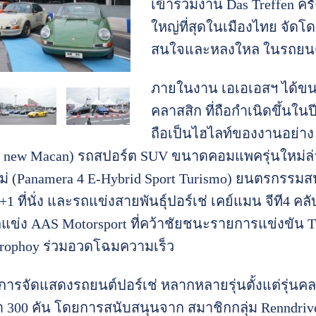
เข้าร่วมงาน Das Treffen ครั
ใหญ่ที่สุดในเมืองไทย จัดโ
สนใจและหลงใหล ในรถยนต
ภายในงาน เอเอเอสฯ ได้ขน
คลาสสิก ที่ถือกำเนิดขึ้นในป
ถือเป็นไฮไลท์ของงานอย่าง ป
he new Macan) รถสปอร์ต SUV ขนาดคอมแพครุ่นใหม่ล่าส
โม่ (Panamera 4 E-Hybrid Sport Turismo) ยนตรกรร
ที่นั่ง และรถแข่งสายพันธุ์ปอร์เช่ เคย์แมน จีที4 คล
ข่ง AAS Motorsport ที่คว้าชัยชนะรายการแข่งขัน Thai
rophoy ร่วมอวดโฉมความเร็ว
ีการจัดแสดงรถยนต์ปอร์เช่ หลากหลายรุ่นตั้งแต่รุ่นคล
่า 300 คัน โดยการสนับสนุนจาก สมาชิกกลุ่ม Renndriv