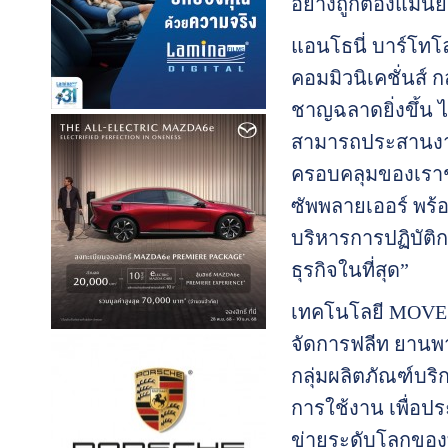
อย่างถูกต้องแม่นย
แอนโธนี่ บาร์โทโล
คอมมิวนิเคชั่นส์ ก
ชาญฉลาดยิ่งขึ้น 
สามารถประสานงานกั
ครอบคลุมของเราช่
ซัพพลายเออร์ พร้อ
บริหารการปฏิบัต
ธุรกิจในที่สุด”
เทคโนโลยี MOVE ข
จัดการฟลีท ยานพา
กลุ่มผลิตภัณฑ์บริ
การใช้งาน เพื่อป
ข่ายระดับโลกของท