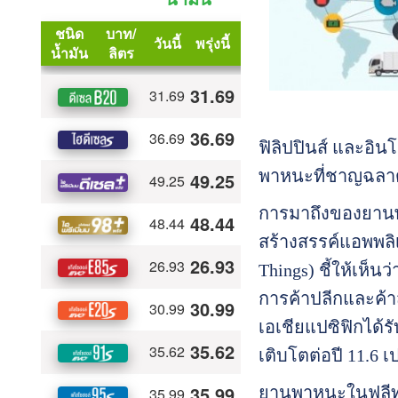
ฟิลิปปินส์ และอิ
พาหนะที่ชาญฉลาดย
การมาถึงของยานพา
สร้างสรรค์แอพพลิเค
Things) ชี้ให้เห็
การค้าปลีกและค้าส
เอเชียแปซิฟิกได้ร
เติบโตต่อปี 11.6 เป
ยานพาหนะในฟลีทที