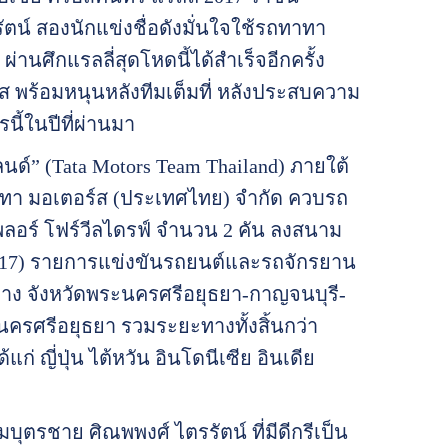
ัตน์ สองนักแข่งชื่อดังมั่นใจใช้รถทาทา
นศึกแรลลี่สุดโหดนี้ได้สำเร็จอีกครั้ง
ส พร้อมหนุนหลังทีมเต็มที่ หลังประสบความ
ี้ในปีที่ผ่านมา
ด์” (Tata Motors Team Thailand) ภายใต้
าทา มอเตอร์ส (ประเทศไทย) จำกัด ควบรถ
พลอร์ โฟร์วีลไดรฟ์ จำนวน 2 คัน ลงสนาม
y 2017) รายการแข่งขันรถยนต์และรถจักรยาน
นทาง จังหวัดพระนครศรีอยุธยา-กาญจนบุรี-
นครศรีอยุธยา รวมระยะทางทั้งสิ้นกว่า
ก่ ญี่ปุ่น ไต้หวัน อินโดนีเซีย อินเดีย
ุตรชาย ศิณพพงศ์ ไตรรัตน์ ที่มีดีกรีเป็น