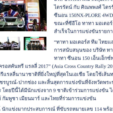
ไตรรัตน์ กับ ศิณพพงศ์ ไตรร
ซีนอน 150NX-PLORE 4WD ผ่า
ขณะที่ซีอีโอ ทาทา มอเตอร์
สำเร็จในการแข่งขันรายการน
“ทาทา มอเตอร์ส ทีม ไทยแลน
การสนับสนุนของ บริษัท ท
ทาทา ซีนอน 150 เอ็นเอ็กซ์
 ครอสคันทรี แรลลี่ 2017” (Asia Cross Country Rall
ีแรลลี่นานาชาติที่ยิ่งใหญ่ที่สุดในเอเชีย โดยใช้เส้
รบูรณ์-ปากช่อง และสิ้นสุดการแข่งขันที่จังหวัดพระ
 โดยปีนี้ได้มีนักแข่งจาก 9 ชาติเข้าร่วมการแข่งขัน ได้แ
์ กัมพูชา เมียนมาร์ และไทยที่ร่วมการแข่งขัน
์ นักแข่งมากประสบการณ์ ที่ขับรถหมายเลข 114 พร้อมบ